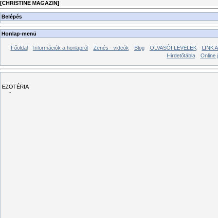
[
CHRISTINE MAGAZIN
]
Belépés
Honlap-menü
Főoldal
Információk a honlapról
Zenés - videók
Blog
OLVASÓI LEVELEK
LINK A
Hirdetőtábla
Online 
EZOTÉRIA
-