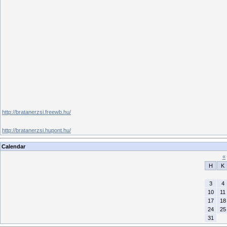
http://bratanerzsi.freewb.hu/
http://bratanerzsi.hupont.hu/
Calendar
«
H
K
3
4
10
11
17
18
24
25
31